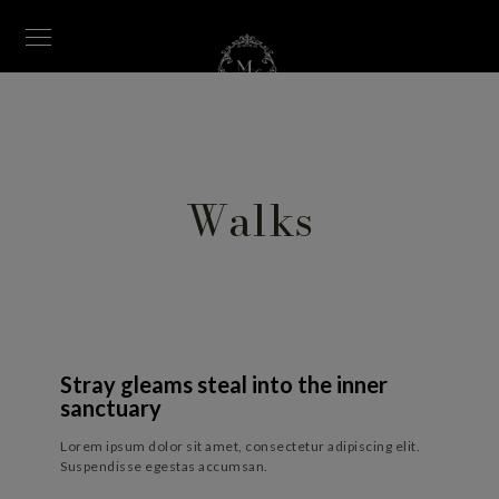
Walks
23 JUILLET 2018
-
24 NOVEMBRE 2018
Stray gleams steal into the inner
sanctuary
Lorem ipsum dolor sit amet, consectetur adipiscing elit.
Suspendisse egestas accumsan.