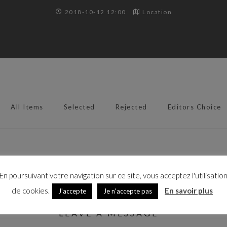
2018-10-12 12:00
Location
All Items
Selected
Rejected
Editors Choice
En poursuivant votre navigation sur ce site, vous acceptez l'utilisatio
de cookies.
En savoir plus
J'accepte
Je n'accepte pas
LEAVE A MESSAGE